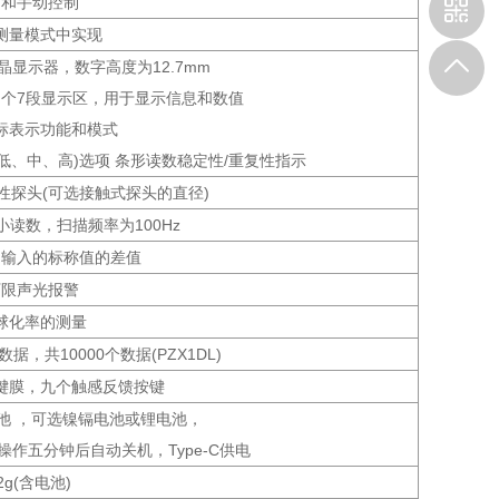
动和手动控制
测量模式中实现
晶显示器，数字高度为12.7mm
一 个7段显示区，用于显示信息和数值
标表示功能和模式
(低、中、高)选项 条形读数稳定性/重复性指示
性探头(可选接触式探头的直径)
读数，扫描频率为100Hz
和输入的标称值的差值
下限声光报警
球化率的测量
据，共10000个数据(PZX1DL)
键膜，九个触感反馈按键
池 ，可选镍镉电池或锂电池，
分钟后自动关机，Type-C供电
2g(含电池)