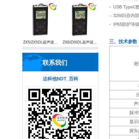
- USB Type
- 32M闪存内
- IP65防护等
三、技术参数
ZX5/ZX5DL超声波…
ZX6/ZX6DL超声波…
联系我们
测
达科他NDT_百科
声
脉冲
显示
探头