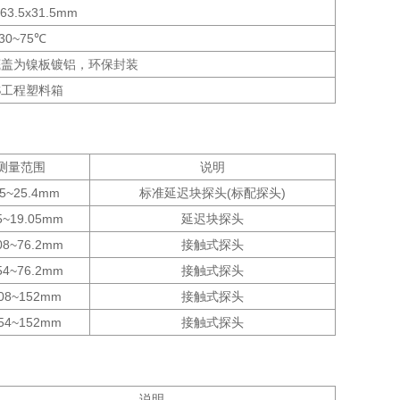
x63.5x31.5mm
-30~75℃
底盖为镍板镀铝，环保封装
S工程塑料箱
测量范围
说明
15~25.4mm
标准延迟块探头(标配探头)
5~19.05mm
延迟块探头
08~76.2mm
接触式探头
54~76.2mm
接触式探头
508~152mm
接触式探头
254~152mm
接触式探头
说明