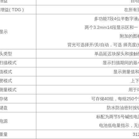
增益
自
益( TDG )
在所有
多功能7段4位半数字液
两个3.2mm14段显示区和
显示
附加的图
背光可选择开/关/自动，可选 择亮度
头类型
单晶延迟块探头和接触
扫描模式
显示扫描期间的最小
值模式
显示测量值
警模式
上
测量模式
用于
存储
可存储40组，每组250个数
键盘
防水防油密封按
标配为两节5号碱性电
电源
电池低电量指示，无操作五
重量
31