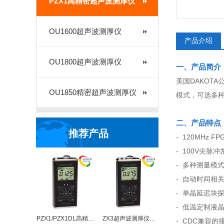
PZX1高精密超声波测厚仪
OU1600超声波测厚仪
产品介绍
OU1800超声波测厚仪
一、产品简介
美国DAKOT
OU1850精密超声波测厚仪
模式，可选多
二、产品特点
推荐产品
- 120MHz 
- 100V尖脉
- 多种测量模
- 自动时间相关
- 单晶延迟块探
- 低温定制液晶
PZX1/PZX1DL高精…
ZX3超声波测厚仪…
- CDC兼容的