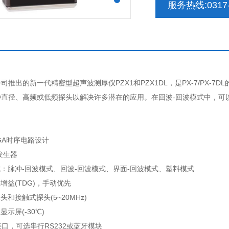
服务热线:0317-
A公司推出的新一代精密型超声波测厚仪PZX1和PZX1DL，是PX-7/PX
种直径、高频或低频探头以解决许多潜在的应用。在回波-回波模式中，可
FPGA时序电路设计
冲发生器
式：脉冲-回波模式、回波-回波模式、界面-回波模式、塑料模式
增益(TDG)，手动优先
头和接触式探头(5~20MHz)
显示屏(-30℃)
接口，可选串行RS232或蓝牙模块