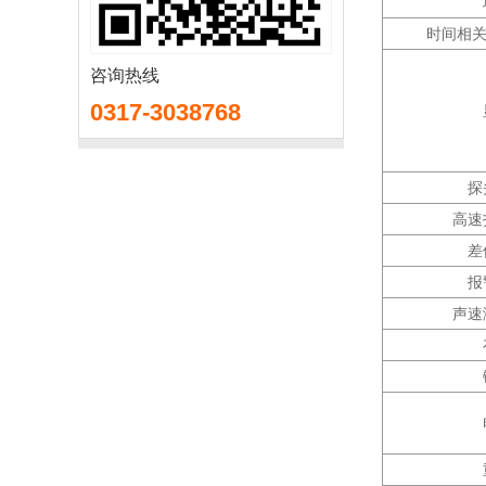
时间相关增
咨询热线
0317-3038768
探
高速
差
报
声速